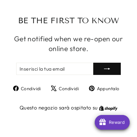
BE THE FIRST TO KNOW
Get notified when we re-open our
online store.
INSERISCI
ISCRIVITI
LA
TUA
EMAIL
Condividi
Twitta
Aggi
Condividi
Condividi
Appuntalo
su
su
un
Facebook
X
pin
Shopify
Questo negozio sarà ospitato su
su
Pinte
Reward
Reward